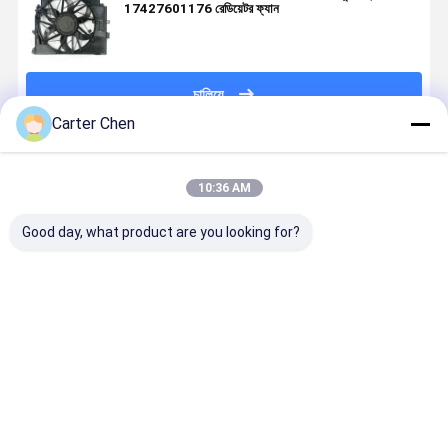
17427601176 রেডিয়েটর ফ্যান
চালিয়ে
Carter Chen
প্রস্তাবিত পণ্য
10:36 AM
Good day, what product are you looking for?
17428618240
A2205000193
For BMW 5
68211602
17427533558
W220 W215
F18 2010-
12V Built I
Bmw X5
Mercedes Ben
2016
Fuse Elect
Electric
S Electric
17428509741
Radiator
Radiator
Radiator
600w
Auto Car
ভালো দাম
ভালো দাম
ভালো দাম
ভালো দাম
Auto Car
Cooling Fans
Radiator
Cooling Fa
Cooling Fans
2000-2012
Cooling Fan
For BMW X
2006-2013
5.5L 800w
3.0L
E70
3.0T E70/E71
F15/F16