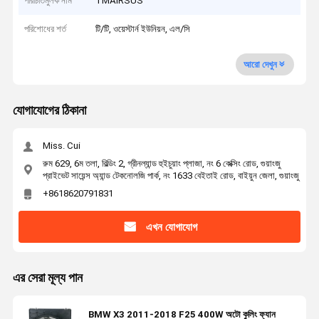
পরিচিতিমুলক নাম
TMAIRSUS
পরিশোধের শর্ত
টি/টি, ওয়েস্টার্ন ইউনিয়ন, এল/সি
আরো দেখুন
যোগাযোগের ঠিকানা
Miss. Cui
রুম 629, 6ম তলা, বিল্ডিং 2, গ্রীনল্যান্ড হুইচুয়াং প্লাজা, নং 6 কেক্সিং রোড, গুয়াংজু
প্রাইভেট সায়েন্স অ্যান্ড টেকনোলজি পার্ক, নং 1633 বেইতাই রোড, বাইয়ুন জেলা, গুয়াংজু
+8618620791831
এখন যোগাযোগ
এর সেরা মূল্য পান
BMW X3 2011-2018 F25 400W অটো কুলিং ফ্যান