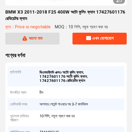
2
/
3
BMW X3 2011-2018 F25 400W অটো কুলিং ফ্যান 17427601176
রেডিয়েটর ফ্যান
মূল্য：Price is negotiable
MOQ：10 পিসি, নমুনা গ্রহণ করা হয়
ভালো দাম
এখন যোগাযোগ
পণ্যের বর্ণনা
হাইলাইট
,
বিএমডব্লিউ এক্স৩ অটো কুলিং ফ্যান
,
17427601176 অটো কুলিং ফ্যান
17427601176 রেডিয়েটর ফ্যান
উৎপত্তি স্থল
চীন
ডেলিভারি সময়
আপনার পেমেন্ট পাওয়ার পর 3-7 কার্যদিবস
ন্যূনতম চাহিদার
10 পিসি, নমুনা গ্রহণ করা হয়
পরিমাণ