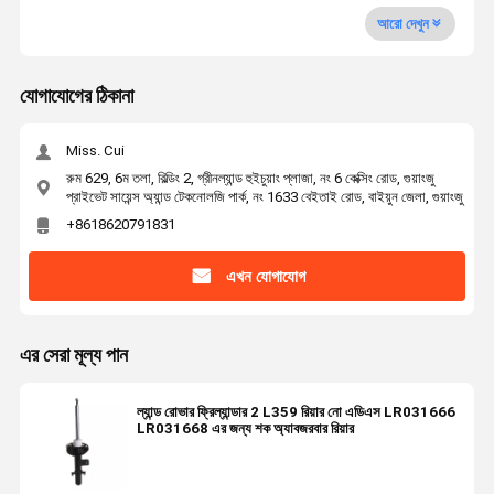
আরো দেখুন
যোগাযোগের ঠিকানা
Miss. Cui
রুম 629, 6ম তলা, বিল্ডিং 2, গ্রীনল্যান্ড হুইচুয়াং প্লাজা, নং 6 কেক্সিং রোড, গুয়াংজু
প্রাইভেট সায়েন্স অ্যান্ড টেকনোলজি পার্ক, নং 1633 বেইতাই রোড, বাইয়ুন জেলা, গুয়াংজু
+8618620791831
এখন যোগাযোগ
এর সেরা মূল্য পান
ল্যান্ড রোভার ফ্রিল্যান্ডার 2 L359 রিয়ার নো এডিএস LR031666
LR031668 এর জন্য শক অ্যাবজরবার রিয়ার