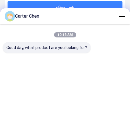
চালিয়ে
Carter Chen
প্রস্তাবিত পণ্য
10:18 AM
Good day, what product are you looking for?
1027361-00-
সামনের বায়ু শক
পার্ট নংঃ
অটো সাসপেনশন
G for Tesla
শোষক, OEM:
4877147AF /
সিস্টেম 3112
Model X Air
0602 48010-
4877146AF
6775 967
Suspension
48050, ফিটস
ডজ র্যাম 1500 এর
BMW 7 F01
Shock
লেক্সাস RX300 /
জন্য সামনের এয়ার
F02 F03 F
ভালো দাম
ভালো দাম
ভালো দাম
ভালো দাম
Absorber,
RX330, মডেল
সাসপেনশন স্ট্রট
5GT F10 6
Front Left &
বছর 2003-2008
F13 F06 এর 
Front Right
সামনের বাম দিকে
নিম্ন কন্ট্রোল আর্
31126775
বাড়ি
আমাদের
আমাদের সাথে যোগাযোগ
Desktop
Site
সম্পর্কে
করুন