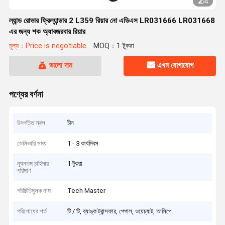
2
/
4
ল্যান্ড রোভার ফ্রিল্যান্ডার 2 L359 রিয়ার নো এডিএস LR031666 LR031668
এর জন্য শক অ্যাবজরবার রিয়ার
মূল্য：Price is negotiable
MOQ：1 টুকরা
ভালো দাম
এখন যোগাযোগ
পণ্যের বর্ণনা
উৎপত্তি স্থল
চীন
ডেলিভারি সময়
1 - 3 কার্যদিবস
ন্যূনতম চাহিদার
1 টুকরা
পরিমাণ
পরিচিতিমুলক নাম
Tech Master
পরিশোধের শর্ত
টি / টি, ব্যাঙ্ক ট্রান্সফার, পেপাল, ওয়েচ্যাট, আলিপে