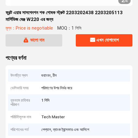
2
/
4
ফ্রন্ট এয়ার সাসপেনশন শক শোষক স্ট্রুট 2203202438 2203205113
মার্সিডিজ বেঞ্জ W220 এর জন্য
মূল্য：Price is negotiable
MOQ：1 পিসি
ভালো দাম
এখন যোগাযোগ
পণ্যের বর্ণনা
উৎপত্তি স্থল
গুয়াংডং, চীন
ডেলিভারি সময়
পরিমাণের উপর নির্ভর করে
ন্যূনতম চাহিদার
1 পিসি
পরিমাণ
পরিচিতিমুলক নাম
Tech Master
পরিশোধের শর্ত
পেপ্যাল, ব্যাংক ট্রান্সফার এবং আলিপে