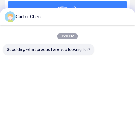
চালিয়ে
Carter Chen
প্রস্তাবিত পণ্য
3:28 PM
Good day, what product are you looking for?
1027361-00-
সামনের বায়ু শক
পার্ট নংঃ
অটো সাসপেনশন
G for Tesla
শোষক, OEM:
4877147AF /
সিস্টেম 3112
Model X Air
0602 48010-
4877146AF
6775 967
Suspension
48050, ফিটস
ডজ র্যাম 1500 এর
BMW 7 F01
Shock
লেক্সাস RX300 /
জন্য সামনের এয়ার
F02 F03 F
ভালো দাম
ভালো দাম
ভালো দাম
ভালো দাম
Absorber,
RX330, মডেল
সাসপেনশন স্ট্রট
5GT F10 6
Front Left &
বছর 2003-2008
F13 F06 এর 
Front Right
সামনের বাম দিকে
নিম্ন কন্ট্রোল আর্
31126775
বাড়ি
আমাদের
আমাদের সাথে যোগাযোগ
Desktop
Site
সম্পর্কে
করুন