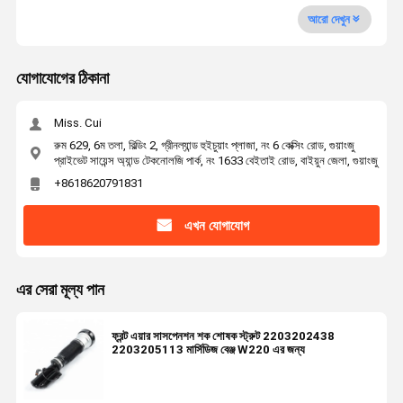
আরো দেখুন
যোগাযোগের ঠিকানা
Miss. Cui
রুম 629, 6ম তলা, বিল্ডিং 2, গ্রীনল্যান্ড হুইচুয়াং প্লাজা, নং 6 কেক্সিং রোড, গুয়াংজু
প্রাইভেট সায়েন্স অ্যান্ড টেকনোলজি পার্ক, নং 1633 বেইতাই রোড, বাইয়ুন জেলা, গুয়াংজু
+8618620791831
এখন যোগাযোগ
এর সেরা মূল্য পান
ফ্রন্ট এয়ার সাসপেনশন শক শোষক স্ট্রুট 2203202438
2203205113 মার্সিডিজ বেঞ্জ W220 এর জন্য