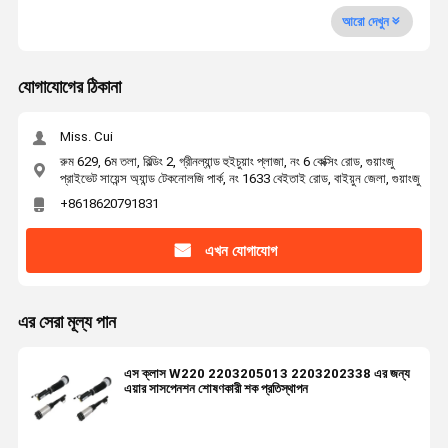
আরো দেখুন
যোগাযোগের ঠিকানা
Miss. Cui
রুম 629, 6ম তলা, বিল্ডিং 2, গ্রীনল্যান্ড হুইচুয়াং প্লাজা, নং 6 কেক্সিং রোড, গুয়াংজু
প্রাইভেট সায়েন্স অ্যান্ড টেকনোলজি পার্ক, নং 1633 বেইতাই রোড, বাইয়ুন জেলা, গুয়াংজু
+8618620791831
এখন যোগাযোগ
এর সেরা মূল্য পান
এস ক্লাস W220 2203205013 2203202338 এর জন্য
এয়ার সাসপেনশন শোষণকারী শক প্রতিস্থাপন