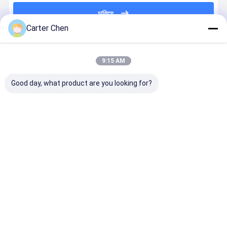
চালিয়ে
Carter Chen
প্রস্তাবিত পণ্য
9:15 AM
Good day, what product are you looking for?
1027361-00-
সামনের বায়ু শক
পার্ট নংঃ
অটো সাসপেনশন
G for Tesla
শোষক, OEM:
4877147AF /
সিস্টেম 3112
Model X Air
0602 48010-
4877146AF
6775 967
Suspension
48050, ফিটস
ডজ র্যাম 1500 এর
BMW 7 F01
Shock
লেক্সাস RX300 /
জন্য সামনের এয়ার
F02 F03 F
ভালো দাম
ভালো দাম
ভালো দাম
ভালো দাম
Absorber,
RX330, মডেল
সাসপেনশন স্ট্রট
5GT F10 6
Front Left &
বছর 2003-2008
F13 F06 এর 
Front Right
সামনের বাম দিকে
নিম্ন কন্ট্রোল আর্
31126775
বাড়ি
আমাদের
আমাদের সাথে যোগাযোগ
Desktop
Site
সম্পর্কে
করুন