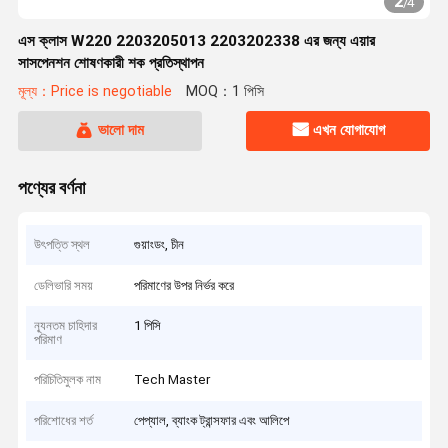
2
/
4
এস ক্লাস W220 2203205013 2203202338 এর জন্য এয়ার
সাসপেনশন শোষণকারী শক প্রতিস্থাপন
মূল্য：Price is negotiable
MOQ：1 পিসি
ভালো দাম
এখন যোগাযোগ
পণ্যের বর্ণনা
উৎপত্তি স্থল
গুয়াংডং, চীন
ডেলিভারি সময়
পরিমাণের উপর নির্ভর করে
ন্যূনতম চাহিদার
1 পিসি
পরিমাণ
পরিচিতিমুলক নাম
Tech Master
পরিশোধের শর্ত
পেপ্যাল, ব্যাংক ট্রান্সফার এবং আলিপে