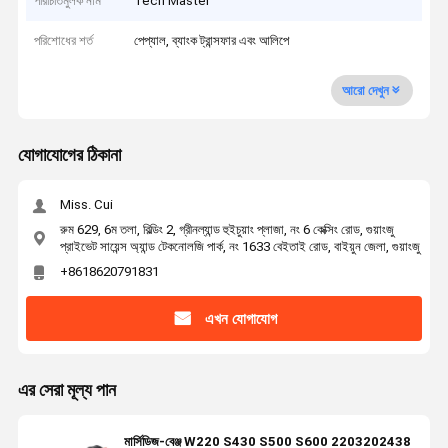
পরিচিতিমুলক নাম
Tech Master
পরিশোধের শর্ত
পেপ্যাল, ব্যাংক ট্রান্সফার এবং আলিপে
আরো দেখুন
যোগাযোগের ঠিকানা
Miss. Cui
রুম 629, 6ম তলা, বিল্ডিং 2, গ্রীনল্যান্ড হুইচুয়াং প্লাজা, নং 6 কেক্সিং রোড, গুয়াংজু
প্রাইভেট সায়েন্স অ্যান্ড টেকনোলজি পার্ক, নং 1633 বেইতাই রোড, বাইয়ুন জেলা, গুয়াংজু
+8618620791831
এখন যোগাযোগ
এর সেরা মূল্য পান
মার্সিডিজ-বেঞ্জ W220 S430 S500 S600 2203202438