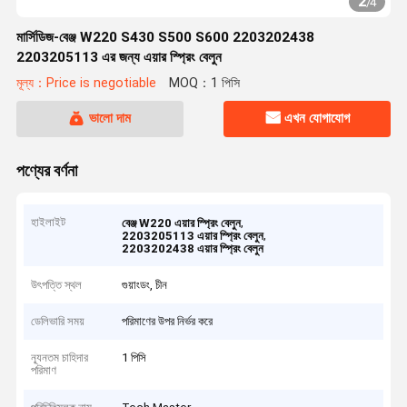
2
/
4
মার্সিডিজ-বেঞ্জ W220 S430 S500 S600 2203202438
2203205113 এর জন্য এয়ার স্প্রিং বেলুন
মূল্য：Price is negotiable
MOQ：1 পিসি
ভালো দাম
এখন যোগাযোগ
পণ্যের বর্ণনা
হাইলাইট
,
বেঞ্জ W220 এয়ার স্প্রিং বেলুন
,
2203205113 এয়ার স্প্রিং বেলুন
2203202438 এয়ার স্প্রিং বেলুন
উৎপত্তি স্থল
গুয়াংডং, চীন
ডেলিভারি সময়
পরিমাণের উপর নির্ভর করে
ন্যূনতম চাহিদার
1 পিসি
পরিমাণ