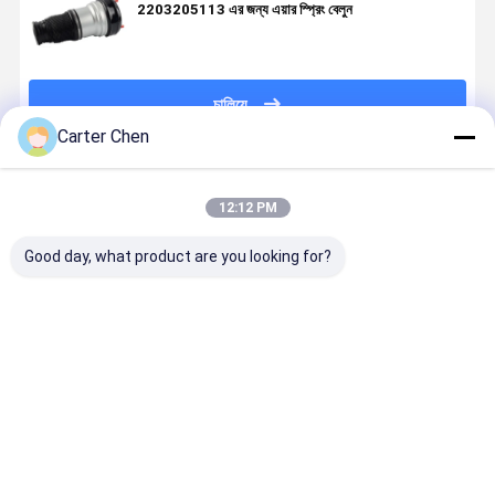
2203205113 এর জন্য এয়ার স্প্রিং বেলুন
চালিয়ে
Carter Chen
প্রস্তাবিত পণ্য
12:12 PM
Good day, what product are you looking for?
উচ্চমানের এবং
জিপ গ্র্যান্ড চেরোকি
মের্সেডস মেবাচ
উচ্চ মানের অটো প
সর্বনিম্ন দামের জন্য
2021-2022
W240 এর জন্য
এয়ার সাসপেনশ
পোর্শ টায়কান 2020
68459083AD
সামনের বায়ু
W213 ই-ক্লা
2021 2022
68459082AD
সাসপেনশন শক
সামনের বাম
2023 কার এয়ার
এর জন্য
অ্যাবসরবট স্ট্রট
21332077
ভালো দাম
ভালো দাম
ভালো দাম
ভালো দাম
শক অ্যাবসরবার OE
সামঞ্জস্যযোগ্য
2403202013
21332021
9J1616037D
সামনের এয়ার
2403201013
এয়ার স্ট্রট শক
& PAD616037
সাসপেনশন ড্যাম্পার
2403201913
অ্যাবসোবার