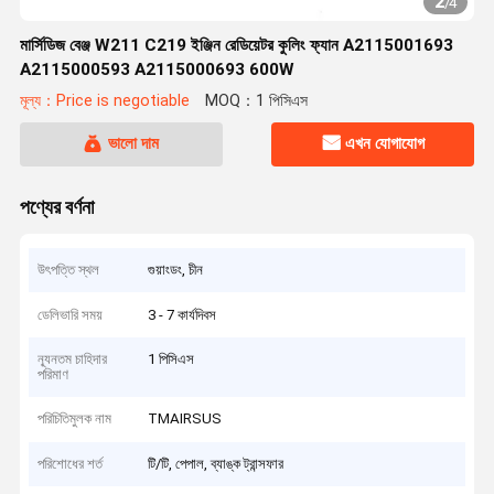
2
/
4
মার্সিডিজ বেঞ্জ W211 C219 ইঞ্জিন রেডিয়েটর কুলিং ফ্যান A2115001693
A2115000593 A2115000693 600W
মূল্য：Price is negotiable
MOQ：1 পিসিএস
ভালো দাম
এখন যোগাযোগ
পণ্যের বর্ণনা
উৎপত্তি স্থল
গুয়াংডং, চীন
ডেলিভারি সময়
3 - 7 কার্যদিবস
ন্যূনতম চাহিদার
1 পিসিএস
পরিমাণ
পরিচিতিমুলক নাম
TMAIRSUS
পরিশোধের শর্ত
টি/টি, পেপাল, ব্যাঙ্ক ট্রান্সফার