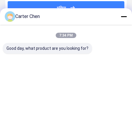
চালিয়ে
Carter Chen
প্রস্তাবিত পণ্য
7:34 PM
Good day, what product are you looking for?
17428618240
A2205000193
For BMW 5
68211602
17427533558
W220 W215
F18 2010-
12V Built I
Bmw X5
Mercedes Ben
2016
Fuse Elect
Electric
S Electric
17428509741
Radiator
Radiator
Radiator
600w
Auto Car
ভালো দাম
ভালো দাম
ভালো দাম
ভালো দাম
Auto Car
Cooling Fans
Radiator
Cooling Fa
Cooling Fans
2000-2012
Cooling Fan
For BMW X
2006-2013
5.5L 800w
3.0L
E70
3.0T E70/E71
F15/F16
বাড়ি
আমাদের
আমাদের সাথে যোগাযোগ
Desktop
Site
সম্পর্কে
করুন