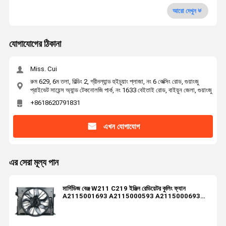
আরো দেখুন
যোগাযোগের ঠিকানা
Miss. Cui
রুম 629, 6ম তলা, বিল্ডিং 2, গ্রীনল্যান্ড হুইচুয়াং প্লাজা, নং 6 কেক্সিং রোড, গুয়াংজু
প্রাইভেট সায়েন্স অ্যান্ড টেকনোলজি পার্ক, নং 1633 বেইতাই রোড, বাইয়ুন জেলা, গুয়াংজু
+8618620791831
এখন যোগাযোগ
এর সেরা মূল্য পান
মার্সিডিজ বেঞ্জ W211 C219 ইঞ্জিন রেডিয়েটর কুলিং ফ্যান
A2115001693 A2115000593 A2115000693
600W