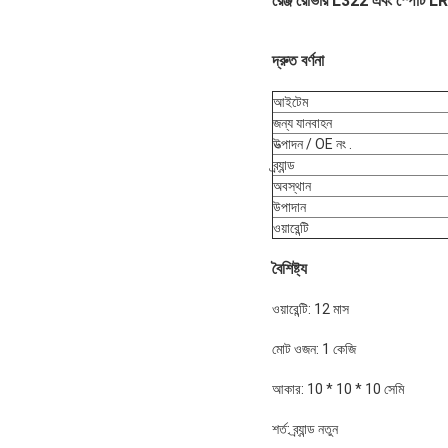
রেঞ্জ রোভার L322 এবং স্পোর
দ্রুত বর্ণনা
আইটেম
জন্য যানবাহন
উত্পাদন / OE নং .
ব্র্যান্ড
অবস্থান
উপাদান
ওয়ারেন্টি
বৈশিষ্ট্য
ওয়ারেন্টি: 12 মাস
মোট ওজন: 1 কেজি
আকার: 10 * 10 * 10 সেমি
শর্ত: ব্র্যান্ড নতুন