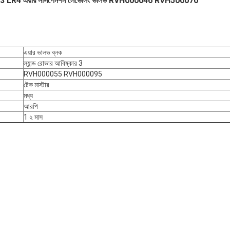
্ট LR3 LR4 এয়ার সাসপেনশন লেভেলিং ভালভ RVH000046 RVH500070
এয়ার ভালভ ব্লক
ল্যান্ড রোভার আবিষ্কার 3
RVH000055 RVH000095
টেক মাস্টার
মধ্য
আরপি
1 ২ মাস