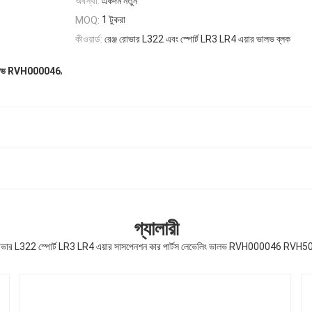
অবস্থা:
একদম নতুন
1 টুকরা
MOQ:
কীওয়ার্ড:
রেঞ্জ রোভার L322 এবং স্পোর্ট LR3 LR4 এয়ার ভালভ ব্লক
,
 ভালভ RVH000046
গ্যালারী
 রোভার L322 স্পোর্ট LR3 LR4 এয়ার সাসপেনশন কার পার্টস লেভেলিং ভালভ RVH000046 RVH