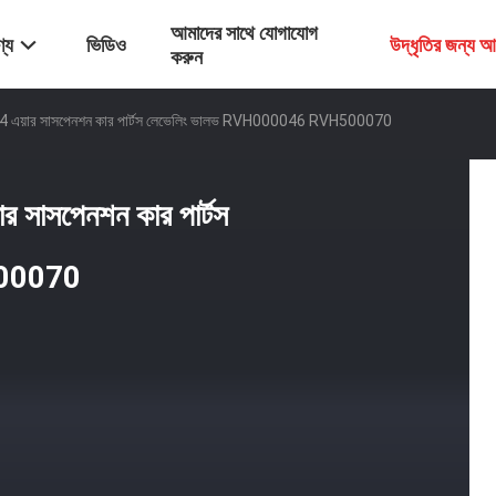
আমাদের সাথে যোগাযোগ
্য
ভিডিও
উদ্ধৃতির জন্য 
করুন
 LR4 এয়ার সাসপেনশন কার পার্টস লেভেলিং ভালভ RVH000046 RVH500070
র সাসপেনশন কার পার্টস
500070