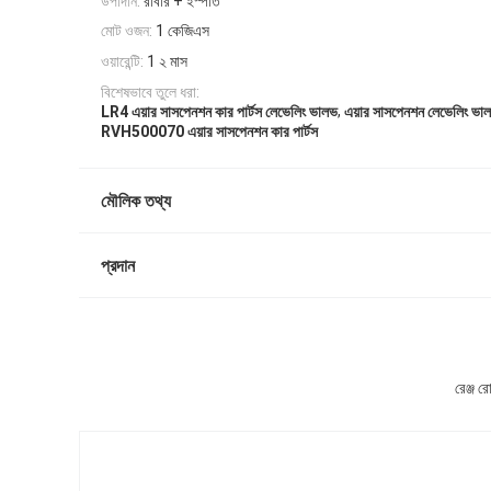
উপাদান:
রাবার + ইস্পাত
মোট ওজন:
1 কেজিএস
ওয়ারেন্টি:
1 ২ মাস
বিশেষভাবে তুলে ধরা:
,
LR4 এয়ার সাসপেনশন কার পার্টস লেভেলিং ভালভ
এয়ার সাসপেনশন লেভেলিং
RVH500070 এয়ার সাসপেনশন কার পার্টস
মৌলিক তথ্য
প্রদান
রেঞ্জ