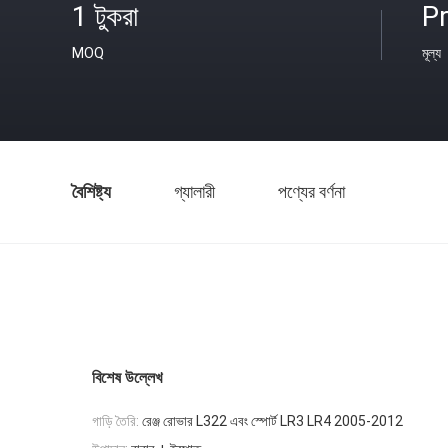
1 টুকরা
Pr
MOQ
মূল্য
বৈশিষ্ট্য
গ্যালারী
পণ্যের বর্ণনা
বিশেষ উল্লেখ
গাড়ি তৈরি:
রেঞ্জ রোভার L322 এবং স্পোর্ট LR3 LR4 2005-2012