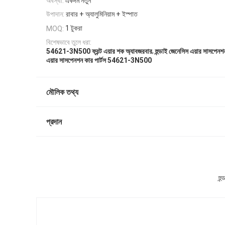
অবস্থা:
একদম নতুন
উপাদান:
রাবার + অ্যালুমিনিয়াম + ইস্পাত
1 টুকরা
MOQ:
বিশেষভাবে তুলে ধরা:
,
54621-3N500 ফ্রন্ট এয়ার শক অ্যাবজরবার
হুন্ডাই জেনেসিস এয়ার সাসপেনশন
এয়ার সাসপেনশন কার পার্টস 54621-3N500
মৌলিক তথ্য
প্রদান
হু