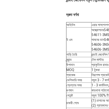
হুন্ডাই জেনেসিস ইকুস সেন্টেনিয
দ্রুত বর্ণনা
আইটেম
এয়ার সাসপেনশ
অস্ত্রোপচার
54
54611-3M5
ই এম
সামনের ডান
54
54606-3N5
54606-3M5
গাড়ি তৈরি
হুন্ডাই জেনেসিস 
ব্র্যান্ড
টেক মাস্টার
উপাদান
প্রাকৃতিক রাবার 
MOQ
1 টুকরা
প্যাকেজ
নিরপেক্ষ প্যাকে
ডেলিভারি সময়
নমুনা 3 - 7 কার্
গ্রেপ্তার সময়
1 - 3 কার্যদিবস
গুণমান
কারখানা পাঠানোর
পেমেন্ট
নমুনা 100% টি
(1) চালানের আগ
চাকরী শেষে
(2) গ্রাহকদের প