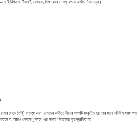
এল, ইউপিএস, টিএনটি, ফেডেক্স, বিমানবন্দর বা সমুদ্রপথে অর্ডার দিয়ে নমুনা।
?
রাবার থেকে তৈরি) বাতাসে ভরা।লোডের অধীনে, নীচের অংশটি সংকুচিত হয়, যার ফলে ভলিউম হ্রাস পায় এব
়তনে বা, আরও গুরুত্বপূর্ণভাবে, এর সাধারণ উচ্চতায় পুনঃস্থাপিত হয়।