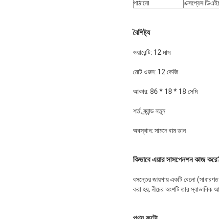
পাঠানো
এক্সপ্রেস ডিএইচ
বৈশিষ্ট্য
ওয়ারেন্টি: 12 মাস
মোট ওজন: 12 কেজি
আকার: 86 * 18 * 18 সেমি
শর্ত: ব্র্যান্ড নতুন
অবস্থান: সামনে বাম ডান
কিভাবে এয়ার সাসপেনশন কাজ করে
বসন্তের জায়গায় একটি বেলো (সাধারণত 
করা হয়, নীচের অংশটি তার স্বাভাবিক আয
পণ্য ফটো