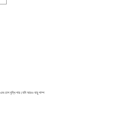
ং চাপ বৃদ্ধি পায়।যদি আরও বায়ু পাম্প