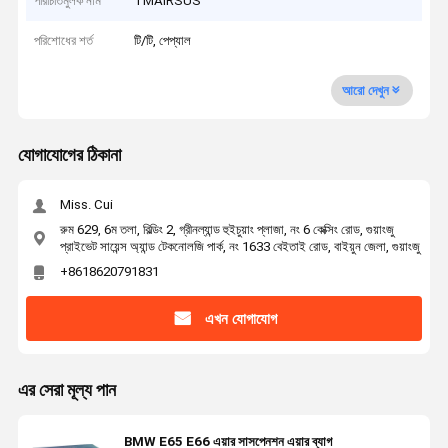
পরিচিতিমুলক নাম
TMAIRSUS
পরিশোধের শর্ত
টি/টি, পেপ্যাল
আরো দেখুন
যোগাযোগের ঠিকানা
Miss. Cui
রুম 629, 6ম তলা, বিল্ডিং 2, গ্রীনল্যান্ড হুইচুয়াং প্লাজা, নং 6 কেক্সিং রোড, গুয়াংজু
প্রাইভেট সায়েন্স অ্যান্ড টেকনোলজি পার্ক, নং 1633 বেইতাই রোড, বাইয়ুন জেলা, গুয়াংজু
+8618620791831
এখন যোগাযোগ
এর সেরা মূল্য পান
BMW E65 E66 এয়ার সাসপেনশন এয়ার ব্যাগ