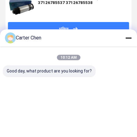
37126785537 37126785538
চালিয়ে
Carter Chen
প্রস্তাবিত পণ্য
10:12 AM
Good day, what product are you looking for?
উচ্চমানের এবং
জিপ গ্র্যান্ড চেরোকি
মের্সেডস মেবাচ
উচ্চ মানের অটো প
সর্বনিম্ন দামের জন্য
2021-2022
W240 এর জন্য
এয়ার সাসপেনশ
পোর্শ টায়কান 2020
68459083AD
সামনের বায়ু
W213 ই-ক্লা
2021 2022
68459082AD
সাসপেনশন শক
সামনের বাম
2023 কার এয়ার
এর জন্য
অ্যাবসরবট স্ট্রট
21332077
ভালো দাম
ভালো দাম
ভালো দাম
ভালো দাম
শক অ্যাবসরবার OE
সামঞ্জস্যযোগ্য
2403202013
21332021
9J1616037D
সামনের এয়ার
2403201013
এয়ার স্ট্রট শক
& PAD616037
সাসপেনশন ড্যাম্পার
2403201913
অ্যাবসোবার