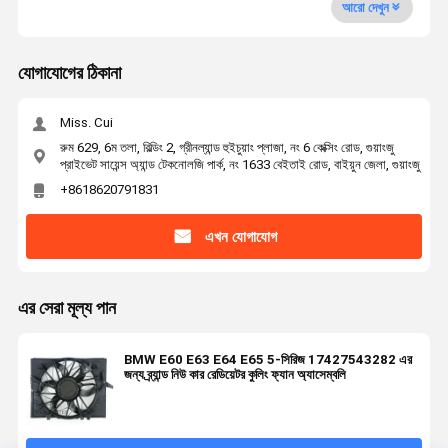
আরো দেখুন
যোগাযোগের ঠিকানা
Miss. Cui
রুম 629, 6ম তলা, বিল্ডিং 2, গ্রীনল্যান্ড হুইচুয়াং প্লাজা, নং 6 কেক্সিং রোড, গুয়াংজু
প্রাইভেট সায়েন্স অ্যান্ড টেকনোলজি পার্ক, নং 1633 বেইতাই রোড, বাইয়ুন জেলা, গুয়াংজু
+8618620791831
এখন যোগাযোগ
এর সেরা মূল্য পান
BMW E60 E63 E64 E65 5-সিরিজ 17427543282 এর
জন্য ব্র্যান্ড নিউ কার রেডিয়েটর কুলিং ফ্যান অ্যাসেম্বলি