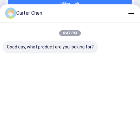
চালিয়ে
Carter Chen
প্রস্তাবিত পণ্য
6:47 PM
Good day, what product are you looking for?
17428618240
A2205000193
For BMW 5
68211602
17427533558
W220 W215
F18 2010-
12V Built I
Bmw X5
Mercedes Ben
2016
Fuse Elect
Electric
S Electric
17428509741
Radiator
Radiator
Radiator
600w
Auto Car
ভালো দাম
ভালো দাম
ভালো দাম
ভালো দাম
Auto Car
Cooling Fans
Radiator
Cooling Fa
Cooling Fans
2000-2012
Cooling Fan
For BMW X
2006-2013
5.5L 800w
3.0L
E70
3.0T E70/E71
F15/F16
বাড়ি
আমাদের
আমাদের সাথে যোগাযোগ
Desktop
Site
সম্পর্কে
করুন
সাইট ম্যাপ
Privacy Policy