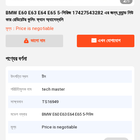
2
/
5
BMW E60 E63 E64 E65 5-সিরিজ 17427543282 এর জন্য ব্র্যান্ড নিউ
কার রেডিয়েটর কুলিং ফ্যান অ্যাসেম্বলি
মূল্য：Price is negotiable
ভালো দাম
এখন যোগাযোগ
পণ্যের বর্ণনা
উৎপত্তি স্থল
চীন
পরিচিতিমুলক নাম
tech master
সাক্ষ্যদান
TS16949
মডেল নম্বার
BMW E60 E63 E64 E65 5-সিরিজ
মূল্য
Price is negotiable