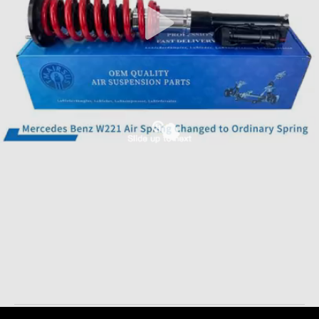
অডি R8 ফ্রন্ট শক ড্যাম্পার 420412019AG এর জন্য অটো শক শোষক
এয়ার সাসপেনশন শক
2025-03-20