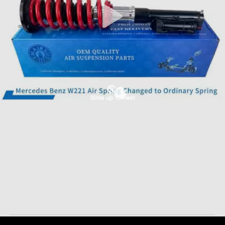
BMW X5 X6 E70 E71 শক অ্যাবজর্বার অটো সাসপেনশন স্ট্রুটস
37116794531 37116794532
এয়ার সাসপেনশন শক
2025-03-20