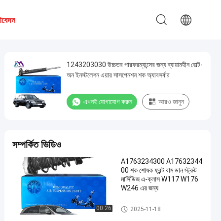
আবেদন
1243203030 উচ্চতর পারফরম্যান্সের জন্য ব্যায়ামহীন বোল্ট-
অন ইনস্টলেশন এয়ার সাসপেনশন শক অ্যাবসর্বার
এখনই যোগাযোগ করুন
আরও জানুন
সম্পর্কিত ভিডিও
A1763234300 A17632344
00 শক শোষক ফ্রন্ট বাম ডান স্ট্রুট
মার্সিডিজ এ-ক্লাস W117 W176
W246 এর জন্য
এয়ার সাসপেনশন শক
00:26
2025-11-18