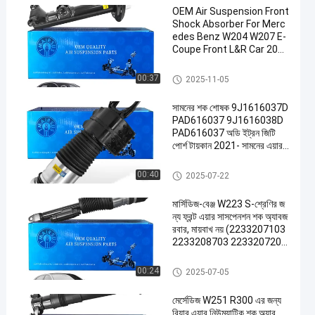
OEM Air Suspension Front
Shock Absorber For Merc
edes Benz W204 W207 E-
Coupe Front L&R Car 2043
230900 2043231000
এয়ার সাসপেনশন শক
00:37
2025-11-05
সামনের শক শোষক 9J1616037D
PAD616037 9J1616038D
PAD616037 অডি ইট্রন জিটি
পোর্শ টায়কান 2021- সামনের এয়ার
সাসপেনশন 2021-
এয়ার সাসপেনশন শক
00:40
2025-07-22
মার্সিডিজ-বেঞ্জ W223 S-শ্রেণির জ
ন্য ফ্রন্ট এয়ার সাসপেনশন শক অ্যাবজ
রবার, মায়বাখ নয় (2233207103
2233208703 2233207203
2233208803)
এয়ার সাসপেনশন শক
00:24
2025-07-05
মের্সেডিজ W251 R300 এর জন্য
রিয়ার এয়ার নিউম্যাটিক শক অ্যাব